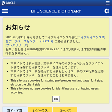
LIFE SCIENCE DICTIONARY
お知らせ
2026年3月31日をもちましてライフサイエンス辞書は
ライフサイエンス統
合データベースセンター（DBCLS）
に移管されました。
[
プレスリリース
]
お問い合わせは weblsd(@)dbcls.rois.ac.jp までお願いします(@の前後の中
括弧を取り除く)。
本サイトでは表示言語、文字サイズ等のオプション設定をクライアン
ト側で保存する目的でクッキーを使用しています。
本サイトではユーザを特定する目的もしくはユーザの検索行動を追跡
する目的でクッキーを使用することはありません。
This site uses cookies for storing preferences on language, font size,
etc... on the client side.
This site does not use cookies for identifing users or tracing users'
activities.
英和・和英
シソーラス
コーパス