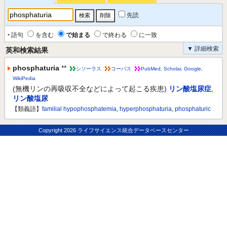
先読
‣ 語句
を含む
で始まる
で終わる
に一致
▼ 詳細検索
英和検索結果
phosphaturia
**
シソーラス
コーパス
PubMed
,
Scholar
,
Google
,
WikiPedia
(無機リンの再吸収不全などによって起こる疾患)
リン酸塩尿症
,
リン酸塩尿
【類義語】
familial hypophosphatemia
,
hyperphosphaturia
,
phosphaturic
Copyright
2026 ライフサイエンス統合データベースセンター