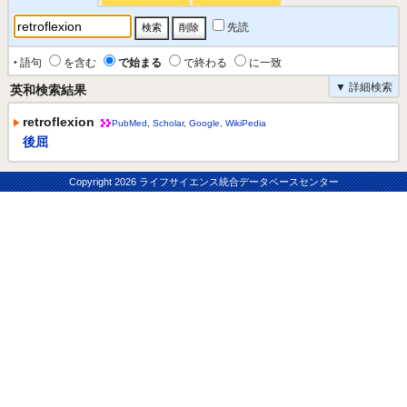
先読
‣ 語句
を含む
で始まる
で終わる
に一致
▼ 詳細検索
英和検索結果
retroflexion
PubMed
,
Scholar
,
Google
,
WikiPedia
後屈
Copyright
2026 ライフサイエンス統合データベースセンター