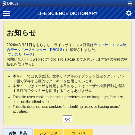
LIFE SCIENCE DICTIONARY
お知らせ
2026年3月31日をもちましてライフサイエンス辞書は
ライフサイエンス統
合データベースセンター（DBCLS）
に移管されました。
[
プレスリリース
]
お問い合わせは weblsd(@)dbcls.rois.ac.jp までお願いします(@の前後の中
括弧を取り除く)。
本サイトでは表示言語、文字サイズ等のオプション設定をクライアン
ト側で保存する目的でクッキーを使用しています。
本サイトではユーザを特定する目的もしくはユーザの検索行動を追跡
する目的でクッキーを使用することはありません。
This site uses cookies for storing preferences on language, font size,
etc... on the client side.
This site does not use cookies for identifing users or tracing users'
activities.
英和・和英
シソーラス
コーパス