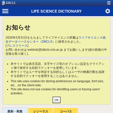
LIFE SCIENCE DICTIONARY
お知らせ
2026年3月31日をもちましてライフサイエンス辞書は
ライフサイエンス統
合データベースセンター（DBCLS）
に移管されました。
[
プレスリリース
]
お問い合わせは weblsd(@)dbcls.rois.ac.jp までお願いします(@の前後の中
括弧を取り除く)。
本サイトでは表示言語、文字サイズ等のオプション設定をクライアン
ト側で保存する目的でクッキーを使用しています。
本サイトではユーザを特定する目的もしくはユーザの検索行動を追跡
する目的でクッキーを使用することはありません。
This site uses cookies for storing preferences on language, font size,
etc... on the client side.
This site does not use cookies for identifing users or tracing users'
activities.
英和・和英
シソーラス
コーパス