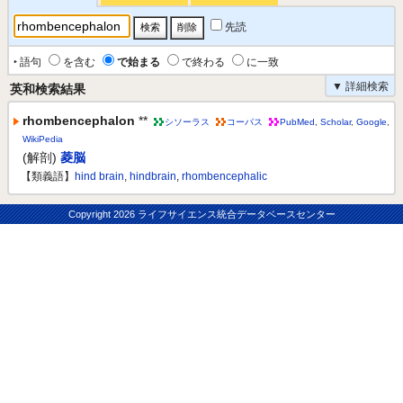
先読
‣ 語句
を含む
で始まる
で終わる
に一致
▼ 詳細検索
英和検索結果
rhombencephalon
**
シソーラス
コーパス
PubMed
,
Scholar
,
Google
,
WikiPedia
(解剖)
菱脳
【類義語】
hind brain
,
hindbrain
,
rhombencephalic
Copyright
2026 ライフサイエンス統合データベースセンター