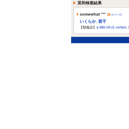
英和検索結果
somewhat
***
コーパス
いくらか
,
若干
【類義語】
a little bit of
,
certain
,