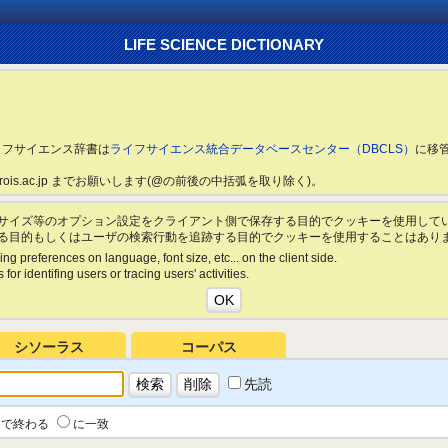
LIFE SCIENCE DICTIONARY
ライフサイエンス辞書は
ライフサイエンス統合データベースセンター（DBCLS）
に移
ls.rois.ac.jp までお願いします(@の前後の中括弧を取り除く)。
サイズ等のオプション設定をクライアント側で保存する目的でクッキーを使用して
る目的もしくはユーザの検索行動を追跡する目的でクッキーを使用することはあり
ing preferences on language, font size, etc... on the client side.
for identifing users or tracing users' activities.
シソーラス
コーパス
先読
で終わる
に一致