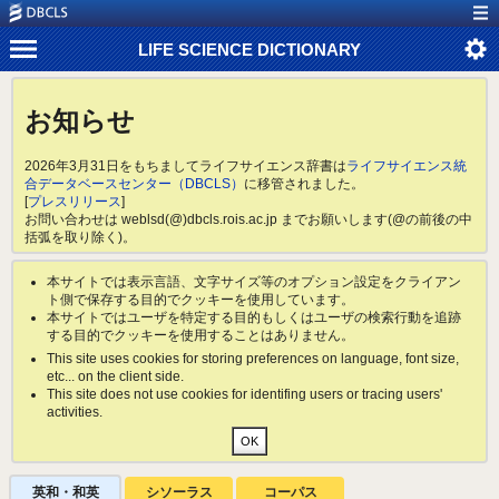
LIFE SCIENCE DICTIONARY
お知らせ
2026年3月31日をもちましてライフサイエンス辞書は
ライフサイエンス統
合データベースセンター（DBCLS）
に移管されました。
[
プレスリリース
]
お問い合わせは weblsd(@)dbcls.rois.ac.jp までお願いします(@の前後の中
括弧を取り除く)。
本サイトでは表示言語、文字サイズ等のオプション設定をクライアン
ト側で保存する目的でクッキーを使用しています。
本サイトではユーザを特定する目的もしくはユーザの検索行動を追跡
する目的でクッキーを使用することはありません。
This site uses cookies for storing preferences on language, font size,
etc... on the client side.
This site does not use cookies for identifing users or tracing users'
activities.
英和・和英
シソーラス
コーパス