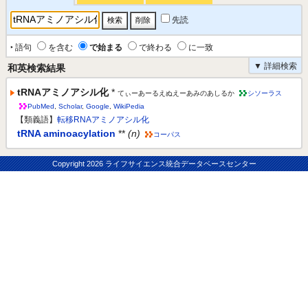
先読
‣ 語句
を含む
で始まる
で終わる
に一致
▼ 詳細検索
和英検索結果
tRNAアミノアシル化
*
てぃーあーるえぬえーあみのあしるか
シソーラス
PubMed
,
Scholar
,
Google
,
WikiPedia
【類義語】
転移RNAアミノアシル化
tRNA aminoacylation
**
(n)
コーパス
Copyright
2026 ライフサイエンス統合データベースセンター