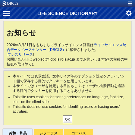
LIFE SCIENCE DICTIONARY
お知らせ
2026年3月31日をもちましてライフサイエンス辞書は
ライフサイエンス統
合データベースセンター（DBCLS）
に移管されました。
[
プレスリリース
]
お問い合わせは weblsd(@)dbcls.rois.ac.jp までお願いします(@の前後の中
括弧を取り除く)。
本サイトでは表示言語、文字サイズ等のオプション設定をクライアン
ト側で保存する目的でクッキーを使用しています。
本サイトではユーザを特定する目的もしくはユーザの検索行動を追跡
する目的でクッキーを使用することはありません。
This site uses cookies for storing preferences on language, font size,
etc... on the client side.
This site does not use cookies for identifing users or tracing users'
activities.
英和・和英
シソーラス
コーパス