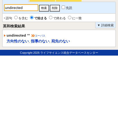
先読
‣ 語句
を含む
で始まる
で終わる
に一致
▼ 詳細検索
英和検索結果
undirected
**
コーパス
方向性のない
,
指導のない
,
宛先のない
Copyright
2026 ライフサイエンス統合データベースセンター