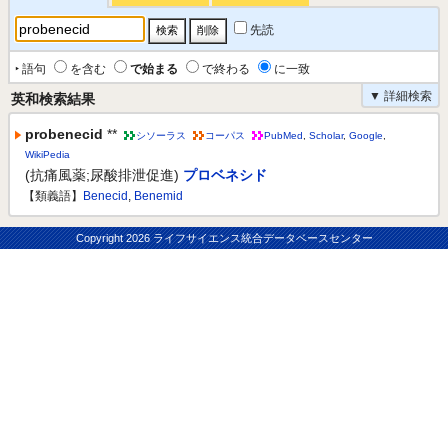
先読
‣ 語句
を含む
で始まる
で終わる
に一致
▼ 詳細検索
英和検索結果
probenecid
**
シソーラス
コーパス
PubMed
,
Scholar
,
Google
,
WikiPedia
(抗痛風薬;尿酸排泄促進)
プロベネシド
【類義語】
Benecid
,
Benemid
Copyright
2026 ライフサイエンス統合データベースセンター