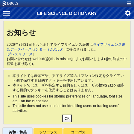
LIFE SCIENCE DICTIONARY
お知らせ
2026年3月31日をもちましてライフサイエンス辞書は
ライフサイエンス統
合データベースセンター（DBCLS）
に移管されました。
[
プレスリリース
]
お問い合わせは weblsd(@)dbcls.rois.ac.jp までお願いします(@の前後の中
括弧を取り除く)。
本サイトでは表示言語、文字サイズ等のオプション設定をクライアン
ト側で保存する目的でクッキーを使用しています。
本サイトではユーザを特定する目的もしくはユーザの検索行動を追跡
する目的でクッキーを使用することはありません。
This site uses cookies for storing preferences on language, font size,
etc... on the client side.
This site does not use cookies for identifing users or tracing users'
activities.
英和・和英
シソーラス
コーパス