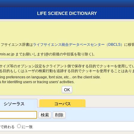
LIFE SCIENCE DICTIONARY
ライフサイエンス辞書は
ライフサイエンス統合データベースセンター（DBCLS）
に移
ls.rois.ac.jp までお願いします(@の前後の中括弧を取り除く)。
サイズ等のオプション設定をクライアント側で保存する目的でクッキーを使用して
る目的もしくはユーザの検索行動を追跡する目的でクッキーを使用することはあり
ing preferences on language, font size, etc... on the client side.
for identifing users or tracing users' activities.
シソーラス
コーパス
で終わる
に一致