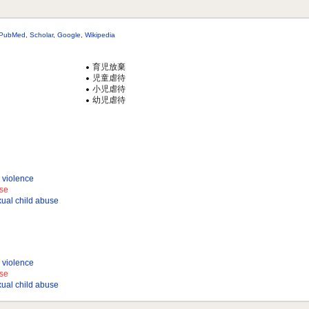
PubMed
,
Scholar
,
Google
,
Wikipedia
育児放棄
児童虐待
小児虐待
幼児虐待
iolence
se
 child abuse
iolence
se
 child abuse