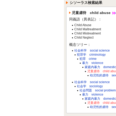
シソーラス検索結果
児童虐待 child abuse
同義語（異表記）：
Child Abuse
Child Maltreatment
Child Mistreatment
Child Neglect
概念ツリー：
社会科学 social science
犯罪学 criminology
犯罪 crime
暴力 violence
家庭内暴力 domestic v
児童虐待 child abu
幼児性的虐待 sexual
社会科学 social science
社会学 sociology
社会問題 social problem
暴力 violence
家庭内暴力 domestic v
児童虐待 child abu
幼児性的虐待 sexual