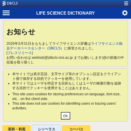
LIFE SCIENCE DICTIONARY
お知らせ
2026年3月31日をもちましてライフサイエンス辞書は
ライフサイエンス統
合データベースセンター（DBCLS）
に移管されました。
[
プレスリリース
]
お問い合わせは weblsd(@)dbcls.rois.ac.jp までお願いします(@の前後の中
括弧を取り除く)。
本サイトでは表示言語、文字サイズ等のオプション設定をクライアン
ト側で保存する目的でクッキーを使用しています。
本サイトではユーザを特定する目的もしくはユーザの検索行動を追跡
する目的でクッキーを使用することはありません。
This site uses cookies for storing preferences on language, font size,
etc... on the client side.
This site does not use cookies for identifing users or tracing users'
activities.
英和・和英
シソーラス
コーパス