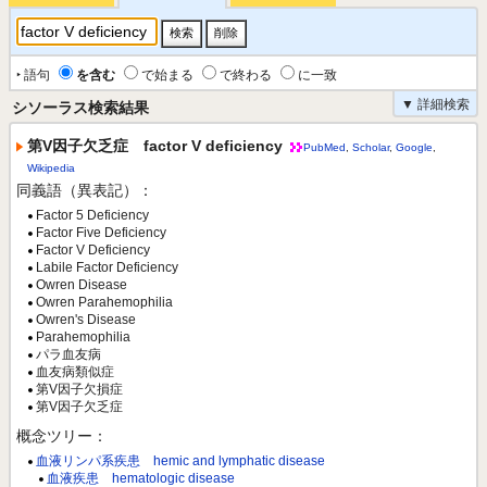
‣ 語句
を含む
で始まる
で終わる
に一致
▼ 詳細検索
シソーラス検索結果
第V因子欠乏症 factor V deficiency
PubMed
,
Scholar
,
Google
,
Wikipedia
同義語（異表記）：
Factor 5 Deficiency
Factor Five Deficiency
Factor V Deficiency
Labile Factor Deficiency
Owren Disease
Owren Parahemophilia
Owren's Disease
Parahemophilia
パラ血友病
血友病類似症
第V因子欠損症
第V因子欠乏症
概念ツリー：
血液リンパ系疾患 hemic and lymphatic disease
血液疾患 hematologic disease