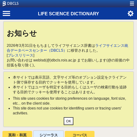
LIFE SCIENCE DICTIONARY
お知らせ
2026年3月31日をもちましてライフサイエンス辞書は
ライフサイエンス統
合データベースセンター（DBCLS）
に移管されました。
[
プレスリリース
]
お問い合わせは weblsd(@)dbcls.rois.ac.jp までお願いします(@の前後の中
括弧を取り除く)。
本サイトでは表示言語、文字サイズ等のオプション設定をクライアン
ト側で保存する目的でクッキーを使用しています。
本サイトではユーザを特定する目的もしくはユーザの検索行動を追跡
する目的でクッキーを使用することはありません。
This site uses cookies for storing preferences on language, font size,
etc... on the client side.
This site does not use cookies for identifing users or tracing users'
activities.
英和・和英
シソーラス
コーパス