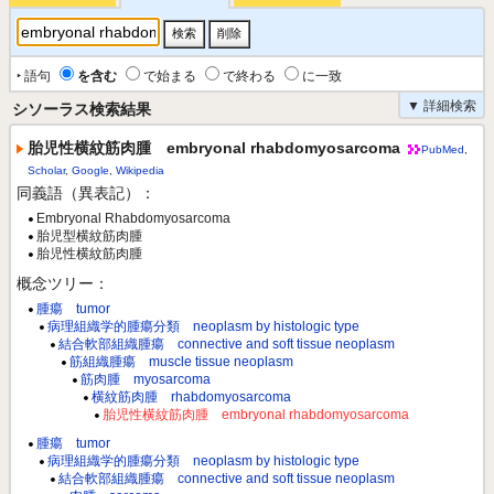
‣ 語句
を含む
で始まる
で終わる
に一致
▼ 詳細検索
シソーラス検索結果
胎児性横紋筋肉腫 embryonal rhabdomyosarcoma
PubMed
,
Scholar
,
Google
,
Wikipedia
同義語（異表記）：
Embryonal Rhabdomyosarcoma
胎児型横紋筋肉腫
胎児性横紋筋肉腫
概念ツリー：
腫瘍 tumor
病理組織学的腫瘍分類 neoplasm by histologic type
結合軟部組織腫瘍 connective and soft tissue neoplasm
筋組織腫瘍 muscle tissue neoplasm
筋肉腫 myosarcoma
横紋筋肉腫 rhabdomyosarcoma
胎児性横紋筋肉腫 embryonal rhabdomyosarcoma
腫瘍 tumor
病理組織学的腫瘍分類 neoplasm by histologic type
結合軟部組織腫瘍 connective and soft tissue neoplasm