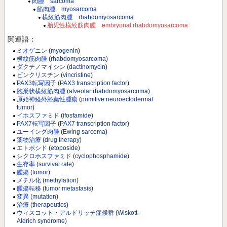
肉腫 sarcoma
筋肉腫 myosarcoma
横紋筋肉腫 rhabdomyosarcoma
胎児性横紋筋肉腫 embryonal rhabdomyosarcoma
関連語：
ミオゲニン
(
myogenin
)
横紋筋肉腫
(
rhabdomyosarcoma
)
ダクチノマイシン
(
dactinomycin
)
ビンクリスチン
(
vincristine
)
PAX3転写因子
(
PAX3 transcription factor
)
胞巣状横紋筋肉腫
(
alveolar rhabdomyosarcoma
)
原始神経外胚葉性腫瘍
(
primitive neuroectodermal
tumor
)
イホスファミド
(
ifosfamide
)
PAX7転写因子
(
PAX7 transcription factor
)
ユーイング肉腫
(
Ewing sarcoma
)
薬物治療
(
drug therapy
)
エトポシド
(
etoposide
)
シクロホスファミド
(
cyclophosphamide
)
生存率
(
survival rate
)
腫瘍
(
tumor
)
メチル化
(
methylation
)
腫瘍転移
(
tumor metastasis
)
変異
(
mutation
)
治療
(
therapeutics
)
ウィスコット・アルドリッチ症候群
(
Wiskott-
Aldrich syndrome
)