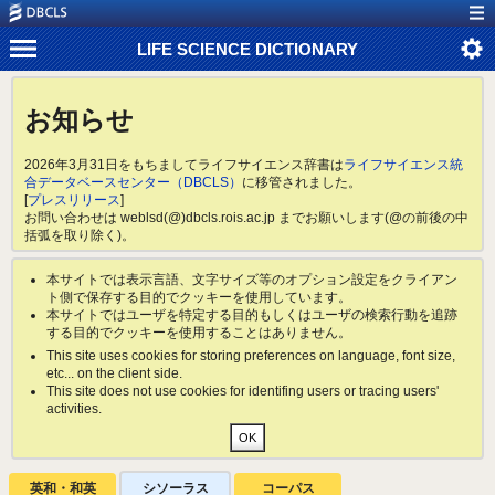
LIFE SCIENCE DICTIONARY
お知らせ
2026年3月31日をもちましてライフサイエンス辞書は
ライフサイエンス統
合データベースセンター（DBCLS）
に移管されました。
[
プレスリリース
]
お問い合わせは weblsd(@)dbcls.rois.ac.jp までお願いします(@の前後の中
括弧を取り除く)。
本サイトでは表示言語、文字サイズ等のオプション設定をクライアン
ト側で保存する目的でクッキーを使用しています。
本サイトではユーザを特定する目的もしくはユーザの検索行動を追跡
する目的でクッキーを使用することはありません。
This site uses cookies for storing preferences on language, font size,
etc... on the client side.
This site does not use cookies for identifing users or tracing users'
activities.
英和・和英
シソーラス
コーパス