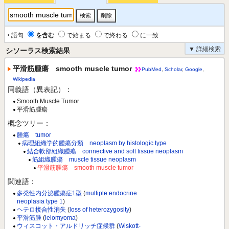
‣ 語句
を含む
で始まる
で終わる
に一致
▼ 詳細検索
シソーラス検索結果
平滑筋腫瘍 smooth muscle tumor
PubMed
,
Scholar
,
Google
,
Wikipedia
同義語（異表記）：
Smooth Muscle Tumor
平滑筋腫瘍
概念ツリー：
腫瘍 tumor
病理組織学的腫瘍分類 neoplasm by histologic type
結合軟部組織腫瘍 connective and soft tissue neoplasm
筋組織腫瘍 muscle tissue neoplasm
平滑筋腫瘍 smooth muscle tumor
関連語：
多発性内分泌腫瘍症1型
(
multiple endocrine
neoplasia type 1
)
ヘテロ接合性消失
(
loss of heterozygosity
)
平滑筋腫
(
leiomyoma
)
ウィスコット・アルドリッチ症候群
(
Wiskott-