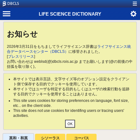
LIFE SCIENCE DICTIONARY
お知らせ
2026年3月31日をもちましてライフサイエンス辞書は
ライフサイエンス統
合データベースセンター（DBCLS）
に移管されました。
[
プレスリリース
]
お問い合わせは weblsd(@)dbcls.rois.ac.jp までお願いします(@の前後の中
括弧を取り除く)。
本サイトでは表示言語、文字サイズ等のオプション設定をクライアン
ト側で保存する目的でクッキーを使用しています。
本サイトではユーザを特定する目的もしくはユーザの検索行動を追跡
する目的でクッキーを使用することはありません。
This site uses cookies for storing preferences on language, font size,
etc... on the client side.
This site does not use cookies for identifing users or tracing users'
activities.
英和・和英
シソーラス
コーパス