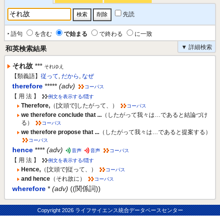
先読
‣ 語句
を含む
で始まる
で終わる
に一致
▼ 詳細検索
和英検索結果
それ故
***
それゆえ
【類義語】
従って
,
だから
,
なぜ
therefore
*****
(adv)
コーパス
【 用 法 】
例文を表示する/隠す
Therefore,
（[文頭で]したがって、）
コーパス
we therefore conclude that ...
（したがって我々は…であると結論づけ
る）
コーパス
we therefore propose that ...
（したがって我々は…であると提案する）
コーパス
hence
****
(adv)
音声
音声
コーパス
【 用 法 】
例文を表示する/隠す
Hence,
（[文頭で]従って、）
コーパス
and hence
（それ故に）
コーパス
wherefore
*
(adv)
((関係詞))
Copyright
2026 ライフサイエンス統合データベースセンター