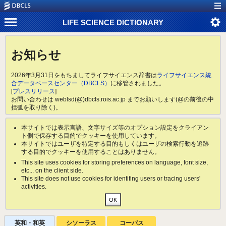
LIFE SCIENCE DICTIONARY
お知らせ
2026年3月31日をもちましてライフサイエンス辞書は
ライフサイエンス統
合データベースセンター（DBCLS）
に移管されました。
[
プレスリリース
]
お問い合わせは weblsd(@)dbcls.rois.ac.jp までお願いします(@の前後の中
括弧を取り除く)。
本サイトでは表示言語、文字サイズ等のオプション設定をクライアン
ト側で保存する目的でクッキーを使用しています。
本サイトではユーザを特定する目的もしくはユーザの検索行動を追跡
する目的でクッキーを使用することはありません。
This site uses cookies for storing preferences on language, font size,
etc... on the client side.
This site does not use cookies for identifing users or tracing users'
activities.
英和・和英
シソーラス
コーパス