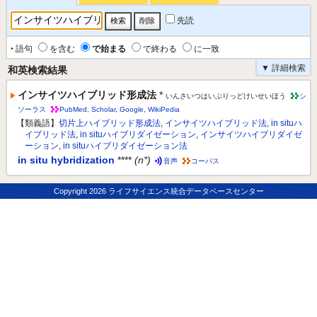
先読
‣ 語句
を含む
で始まる
で終わる
に一致
▼ 詳細検索
和英検索結果
インサイツハイブリッド形成法
*
いんさいつはいぶりっどけいせいほう
シ
ソーラス
PubMed
,
Scholar
,
Google
,
WikiPedia
【類義語】
切片上ハイブリッド形成法
,
インサイツハイブリッド法
,
in situハ
イブリッド法
,
in situハイブリダイゼーション
,
インサイツハイブリダイゼ
ーション
,
in situハイブリダイゼーション法
in situ hybridization
****
(n*)
音声
コーパス
Copyright
2026 ライフサイエンス統合データベースセンター