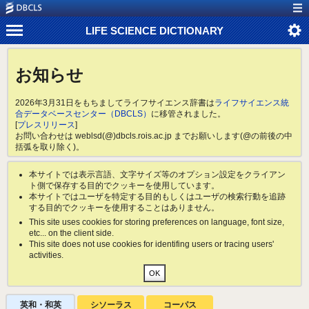
LIFE SCIENCE DICTIONARY
お知らせ
2026年3月31日をもちましてライフサイエンス辞書は
ライフサイエンス統
合データベースセンター（DBCLS）
に移管されました。
[
プレスリリース
]
お問い合わせは weblsd(@)dbcls.rois.ac.jp までお願いします(@の前後の中
括弧を取り除く)。
本サイトでは表示言語、文字サイズ等のオプション設定をクライアン
ト側で保存する目的でクッキーを使用しています。
本サイトではユーザを特定する目的もしくはユーザの検索行動を追跡
する目的でクッキーを使用することはありません。
This site uses cookies for storing preferences on language, font size,
etc... on the client side.
This site does not use cookies for identifing users or tracing users'
activities.
英和・和英
シソーラス
コーパス