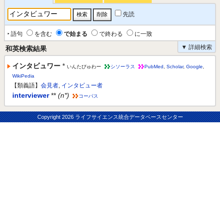
先読
‣ 語句
を含む
で始まる
で終わる
に一致
▼ 詳細検索
和英検索結果
インタビュワー
*
いんたびゅわー
シソーラス
PubMed
,
Scholar
,
Google
,
WikiPedia
【類義語】
会見者
,
インタビュー者
interviewer
**
(n*)
コーパス
Copyright
2026 ライフサイエンス統合データベースセンター