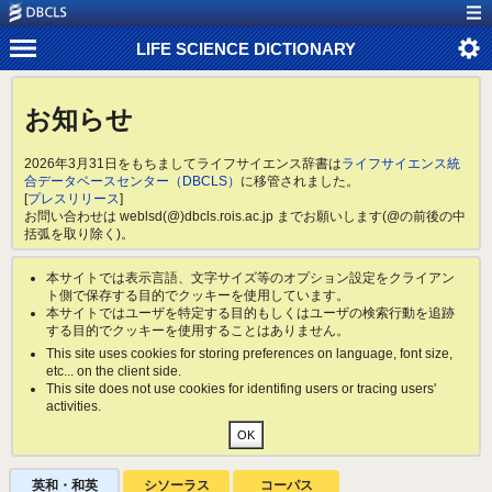
LIFE SCIENCE DICTIONARY
お知らせ
2026年3月31日をもちましてライフサイエンス辞書は
ライフサイエンス統
合データベースセンター（DBCLS）
に移管されました。
[
プレスリリース
]
お問い合わせは weblsd(@)dbcls.rois.ac.jp までお願いします(@の前後の中
括弧を取り除く)。
本サイトでは表示言語、文字サイズ等のオプション設定をクライアン
ト側で保存する目的でクッキーを使用しています。
本サイトではユーザを特定する目的もしくはユーザの検索行動を追跡
する目的でクッキーを使用することはありません。
This site uses cookies for storing preferences on language, font size,
etc... on the client side.
This site does not use cookies for identifing users or tracing users'
activities.
英和・和英
シソーラス
コーパス