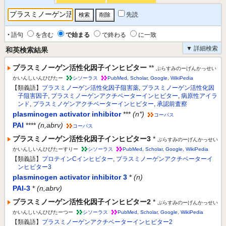
先読
‣ 語句
を含む
で始まる
で終わる
に一致
▼ 詳細検索
和英検索結果
プラスミノーゲン活性化因子インヒビター
**
ぷらすみのーげんかっせい
かいんしいんひびたー
シソーラス
PubMed
,
Scholar
,
Google
,
WikiPedia
【類義語】
プラスミノーゲン活性化因子阻害薬
,
プラスミノーゲン活性化因
子阻害因子
,
プラスミノーゲンアクチベーターインヒビター
,
病原性アイラ
ンド
,
プラスミノゲンアクチベーターインヒビター
,
承認前査察
plasminogen activator inhibitor
***
(n*)
コーパス
PAI
****
(n,abrv)
コーパス
プラスミノーゲン活性化因子インヒビター3
*
ぷらすみのーげんかっせい
かいんしいんひびたーすりー
シソーラス
PubMed
,
Scholar
,
Google
,
WikiPedia
【類義語】
プロテインCインヒビター
,
プラスミノーゲンアクチベーターイ
ンヒビター3
plasminogen activator inhibitor 3
*
(n)
PAI-3
*
(n,abrv)
プラスミノーゲン活性化因子インヒビター2
*
ぷらすみのーげんかっせい
かいんしいんひびたーつー
シソーラス
PubMed
,
Scholar
,
Google
,
WikiPedia
【類義語】
プラスミノーゲンアクチベーターインヒビター2