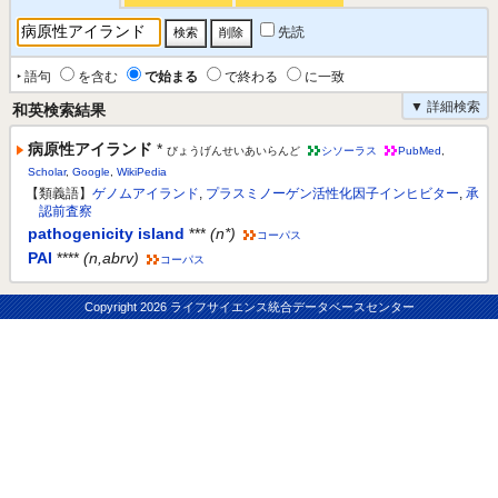
先読
‣ 語句
を含む
で始まる
で終わる
に一致
▼ 詳細検索
和英検索結果
病原性アイランド
*
びょうげんせいあいらんど
シソーラス
PubMed
,
Scholar
,
Google
,
WikiPedia
【類義語】
ゲノムアイランド
,
プラスミノーゲン活性化因子インヒビター
,
承
認前査察
pathogenicity island
***
(n*)
コーパス
PAI
****
(n,abrv)
コーパス
Copyright
2026 ライフサイエンス統合データベースセンター