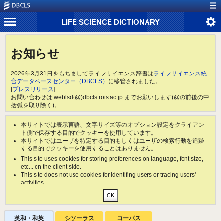
LIFE SCIENCE DICTIONARY
お知らせ
2026年3月31日をもちましてライフサイエンス辞書は
ライフサイエンス統
合データベースセンター（DBCLS）
に移管されました。
[
プレスリリース
]
お問い合わせは weblsd(@)dbcls.rois.ac.jp までお願いします(@の前後の中
括弧を取り除く)。
本サイトでは表示言語、文字サイズ等のオプション設定をクライアン
ト側で保存する目的でクッキーを使用しています。
本サイトではユーザを特定する目的もしくはユーザの検索行動を追跡
する目的でクッキーを使用することはありません。
This site uses cookies for storing preferences on language, font size,
etc... on the client side.
This site does not use cookies for identifing users or tracing users'
activities.
英和・和英
シソーラス
コーパス