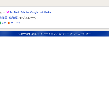
たー
PubMed
,
Scholar
,
Google
,
WikiPedia
飾物質
,
修飾薬
, モジュレータ
音声
コーパス
Copyright
2026 ライフサイエンス統合データベースセンター