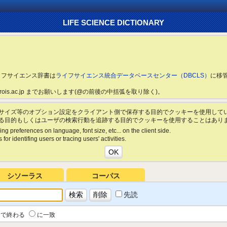
LIFE SCIENCE DICTIONARY
ライフサイエンス辞書は
ライフサイエンス統合データベースセンター（DBCLS）
に移
ls.rois.ac.jp までお願いします(@の前後の中括弧を取り除く)。
サイズ等のオプション設定をクライアント側で保存する目的でクッキーを使用して
る目的もしくはユーザの検索行動を追跡する目的でクッキーを使用することはあり
ing preferences on language, font size, etc... on the client side.
for identifing users or tracing users' activities.
シソーラス
コーパス
先読
で終わる
に一致