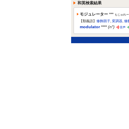
和英検索結果
モジュレーター
***
もじゅれー
【類義語】
修飾因子
,
変調器
,
修
modulator
****
(n*)
音声