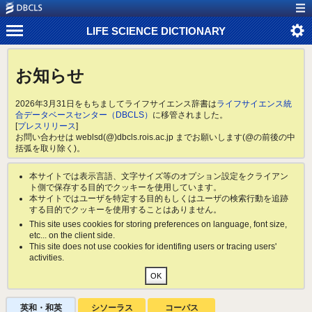
LIFE SCIENCE DICTIONARY
お知らせ
2026年3月31日をもちましてライフサイエンス辞書は
ライフサイエンス統
合データベースセンター（DBCLS）
に移管されました。
[
プレスリリース
]
お問い合わせは weblsd(@)dbcls.rois.ac.jp までお願いします(@の前後の中
括弧を取り除く)。
本サイトでは表示言語、文字サイズ等のオプション設定をクライアン
ト側で保存する目的でクッキーを使用しています。
本サイトではユーザを特定する目的もしくはユーザの検索行動を追跡
する目的でクッキーを使用することはありません。
This site uses cookies for storing preferences on language, font size,
etc... on the client side.
This site does not use cookies for identifing users or tracing users'
activities.
英和・和英
シソーラス
コーパス