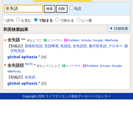
先読
‣ 語句
を含む
で始まる
で終わる
に一致
▼ 詳細検索
和英検索結果
全失語
***
ぜんしつご
シソーラス
PubMed
,
Scholar
,
Google
,
WikiPedia
【類義語】
意味性失語
,
言語障害
,
失語症
,
全失語症
,
進行性失語
,
アロギー
,
後
天性失語
global aphasia
*
(n)
R470
全失語症
*
ぜんしつごしょう
シソーラス
PubMed
,
Scholar
,
Google
,
WikiPedia
【類義語】
全失語
global aphasia
*
(n)
Copyright
2026 ライフサイエンス統合データベースセンター