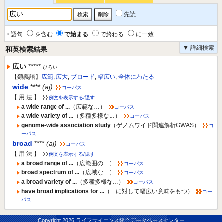
先読
‣ 語句
を含む
で始まる
で終わる
に一致
▼ 詳細検索
和英検索結果
広い
*****
ひろい
【類義語】
広範
,
広大
,
ブロード
,
幅広い
,
全体にわたる
wide
****
(aj)
コーパス
【 用 法 】
例文を表示する/隠す
a wide range of ...
（広範な…）
コーパス
a wide variety of ...
（多種多様な…）
コーパス
genome-wide association study
（ゲノムワイド関連解析GWAS）
コ
ーパス
broad
****
(aj)
コーパス
【 用 法 】
例文を表示する/隠す
a broad range of ...
（広範囲の…）
コーパス
broad spectrum of ...
（広域な…）
コーパス
a broad variety of ...
（多種多様な…）
コーパス
have broad implications for ...
（…に対して幅広い意味をもつ）
コー
パス
Copyright
2026 ライフサイエンス統合データベースセンター