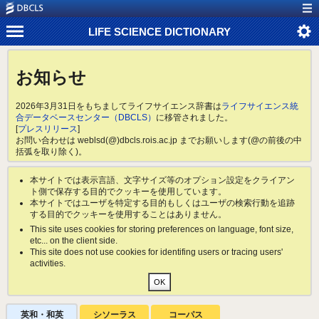
LIFE SCIENCE DICTIONARY
お知らせ
2026年3月31日をもちましてライフサイエンス辞書は
ライフサイエンス統
合データベースセンター（DBCLS）
に移管されました。
[
プレスリリース
]
お問い合わせは weblsd(@)dbcls.rois.ac.jp までお願いします(@の前後の中
括弧を取り除く)。
本サイトでは表示言語、文字サイズ等のオプション設定をクライアン
ト側で保存する目的でクッキーを使用しています。
本サイトではユーザを特定する目的もしくはユーザの検索行動を追跡
する目的でクッキーを使用することはありません。
This site uses cookies for storing preferences on language, font size,
etc... on the client side.
This site does not use cookies for identifing users or tracing users'
activities.
英和・和英
シソーラス
コーパス