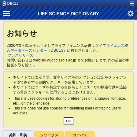
LIFE SCIENCE DICTIONARY
お知らせ
2026年3月31日をもちましてライフサイエンス辞書は
ライフサイエンス統
合データベースセンター（DBCLS）
に移管されました。
[
プレスリリース
]
お問い合わせは weblsd(@)dbcls.rois.ac.jp までお願いします(@の前後の中
括弧を取り除く)。
本サイトでは表示言語、文字サイズ等のオプション設定をクライアン
ト側で保存する目的でクッキーを使用しています。
本サイトではユーザを特定する目的もしくはユーザの検索行動を追跡
する目的でクッキーを使用することはありません。
This site uses cookies for storing preferences on language, font size,
etc... on the client side.
This site does not use cookies for identifing users or tracing users'
activities.
英和・和英
シソーラス
コーパス