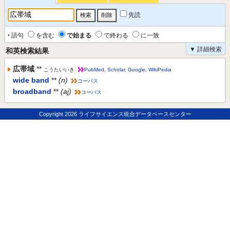
先読
‣ 語句
を含む
で始まる
で終わる
に一致
▼ 詳細検索
和英検索結果
広帯域
**
こうたいいき
PubMed
,
Scholar
,
Google
,
WikiPedia
wide band
**
(n)
コーパス
broadband
**
(aj)
コーパス
Copyright
2026 ライフサイエンス統合データベースセンター