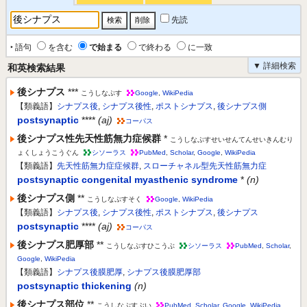
先読
‣ 語句
を含む
で始まる
で終わる
に一致
▼ 詳細検索
和英検索結果
後シナプス
***
こうしなぷす
Google
,
WikiPedia
【類義語】
シナプス後
,
シナプス後性
,
ポストシナプス
,
後シナプス側
postsynaptic
****
(aj)
コーパス
後シナプス性先天性筋無力症候群
*
こうしなぷすせいせんてんせいきんむり
ょくしょうこうぐん
シソーラス
PubMed
,
Scholar
,
Google
,
WikiPedia
【類義語】
先天性筋無力症症候群
,
スローチャネル型先天性筋無力症
postsynaptic congenital myasthenic syndrome
*
(n)
後シナプス側
**
こうしなぷすそく
Google
,
WikiPedia
【類義語】
シナプス後
,
シナプス後性
,
ポストシナプス
,
後シナプス
postsynaptic
****
(aj)
コーパス
後シナプス肥厚部
**
こうしなぷすひこうぶ
シソーラス
PubMed
,
Scholar
,
Google
,
WikiPedia
【類義語】
シナプス後膜肥厚
,
シナプス後膜肥厚部
postsynaptic thickening
(n)
後シナプス部位
**
こうしなぷすぶい
PubMed
,
Scholar
,
Google
,
WikiPedia