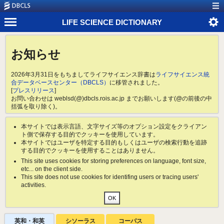
LIFE SCIENCE DICTIONARY
お知らせ
2026年3月31日をもちましてライフサイエンス辞書は
ライフサイエンス統
合データベースセンター（DBCLS）
に移管されました。
[
プレスリリース
]
お問い合わせは weblsd(@)dbcls.rois.ac.jp までお願いします(@の前後の中
括弧を取り除く)。
本サイトでは表示言語、文字サイズ等のオプション設定をクライアン
ト側で保存する目的でクッキーを使用しています。
本サイトではユーザを特定する目的もしくはユーザの検索行動を追跡
する目的でクッキーを使用することはありません。
This site uses cookies for storing preferences on language, font size,
etc... on the client side.
This site does not use cookies for identifing users or tracing users'
activities.
英和・和英
シソーラス
コーパス