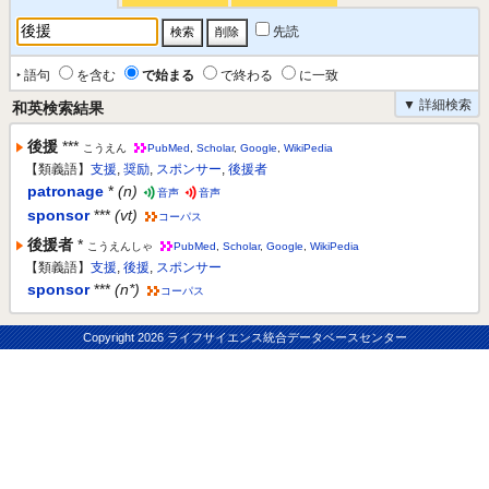
先読
‣ 語句
を含む
で始まる
で終わる
に一致
▼ 詳細検索
和英検索結果
後援
***
こうえん
PubMed
,
Scholar
,
Google
,
WikiPedia
【類義語】
支援
,
奨励
,
スポンサー
,
後援者
patronage
*
(n)
音声
音声
sponsor
***
(vt)
コーパス
後援者
*
こうえんしゃ
PubMed
,
Scholar
,
Google
,
WikiPedia
【類義語】
支援
,
後援
,
スポンサー
sponsor
***
(n*)
コーパス
Copyright
2026 ライフサイエンス統合データベースセンター