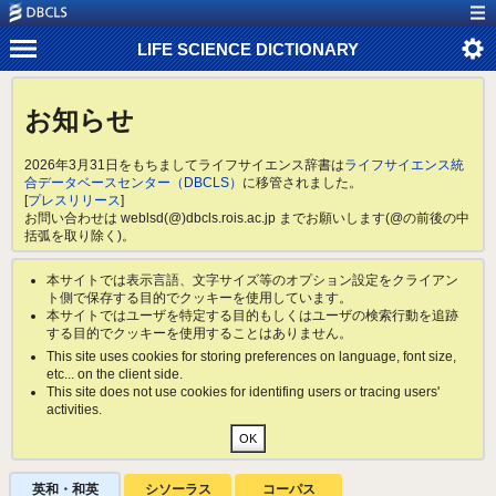
LIFE SCIENCE DICTIONARY
お知らせ
2026年3月31日をもちましてライフサイエンス辞書は
ライフサイエンス統
合データベースセンター（DBCLS）
に移管されました。
[
プレスリリース
]
お問い合わせは weblsd(@)dbcls.rois.ac.jp までお願いします(@の前後の中
括弧を取り除く)。
本サイトでは表示言語、文字サイズ等のオプション設定をクライアン
ト側で保存する目的でクッキーを使用しています。
本サイトではユーザを特定する目的もしくはユーザの検索行動を追跡
する目的でクッキーを使用することはありません。
This site uses cookies for storing preferences on language, font size,
etc... on the client side.
This site does not use cookies for identifing users or tracing users'
activities.
英和・和英
シソーラス
コーパス