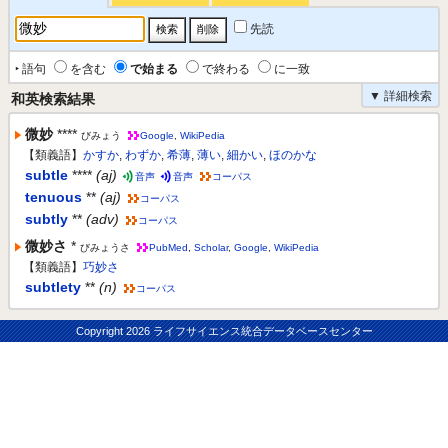
先読
‣ 語句
を含む
で始まる
で終わる
に一致
▼ 詳細検索
和英検索結果
微妙
****
びみょう
Google
,
WikiPedia
【類義語】
かすか
,
わずか
,
希薄
,
薄い
,
細かい
,
ほのかな
subtle
****
(aj)
音声
音声
コーパス
tenuous
**
(aj)
コーパス
subtly
**
(adv)
コーパス
微妙さ
*
びみょうさ
PubMed
,
Scholar
,
Google
,
WikiPedia
【類義語】
巧妙さ
subtlety
**
(n)
コーパス
Copyright
2026 ライフサイエンス統合データベースセンター