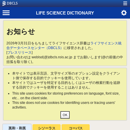
LIFE SCIENCE DICTIONARY
お知らせ
2026年3月31日をもちましてライフサイエンス辞書は
ライフサイエンス統
合データベースセンター（DBCLS）
に移管されました。
[
プレスリリース
]
お問い合わせは weblsd(@)dbcls.rois.ac.jp までお願いします(@の前後の中
括弧を取り除く)。
本サイトでは表示言語、文字サイズ等のオプション設定をクライアン
ト側で保存する目的でクッキーを使用しています。
本サイトではユーザを特定する目的もしくはユーザの検索行動を追跡
する目的でクッキーを使用することはありません。
This site uses cookies for storing preferences on language, font size,
etc... on the client side.
This site does not use cookies for identifing users or tracing users'
activities.
英和・和英
シソーラス
コーパス