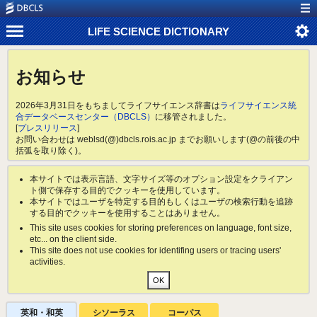
LIFE SCIENCE DICTIONARY
お知らせ
2026年3月31日をもちましてライフサイエンス辞書は
ライフサイエンス統
合データベースセンター（DBCLS）
に移管されました。
[
プレスリリース
]
お問い合わせは weblsd(@)dbcls.rois.ac.jp までお願いします(@の前後の中
括弧を取り除く)。
本サイトでは表示言語、文字サイズ等のオプション設定をクライアン
ト側で保存する目的でクッキーを使用しています。
本サイトではユーザを特定する目的もしくはユーザの検索行動を追跡
する目的でクッキーを使用することはありません。
This site uses cookies for storing preferences on language, font size,
etc... on the client side.
This site does not use cookies for identifing users or tracing users'
activities.
英和・和英
シソーラス
コーパス