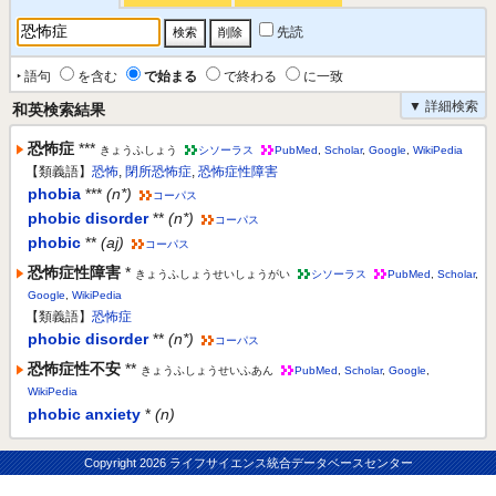
先読
‣ 語句
を含む
で始まる
で終わる
に一致
▼ 詳細検索
和英検索結果
恐怖症
***
きょうふしょう
シソーラス
PubMed
,
Scholar
,
Google
,
WikiPedia
【類義語】
恐怖
,
閉所恐怖症
,
恐怖症性障害
phobia
***
(n*)
コーパス
phobic disorder
**
(n*)
コーパス
phobic
**
(aj)
コーパス
恐怖症性障害
*
きょうふしょうせいしょうがい
シソーラス
PubMed
,
Scholar
,
Google
,
WikiPedia
【類義語】
恐怖症
phobic disorder
**
(n*)
コーパス
恐怖症性不安
**
きょうふしょうせいふあん
PubMed
,
Scholar
,
Google
,
WikiPedia
phobic anxiety
*
(n)
Copyright
2026 ライフサイエンス統合データベースセンター