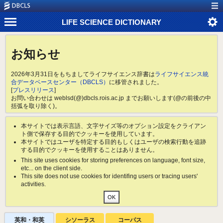
LIFE SCIENCE DICTIONARY
お知らせ
2026年3月31日をもちましてライフサイエンス辞書は
ライフサイエンス統
合データベースセンター（DBCLS）
に移管されました。
[
プレスリリース
]
お問い合わせは weblsd(@)dbcls.rois.ac.jp までお願いします(@の前後の中
括弧を取り除く)。
本サイトでは表示言語、文字サイズ等のオプション設定をクライアン
ト側で保存する目的でクッキーを使用しています。
本サイトではユーザを特定する目的もしくはユーザの検索行動を追跡
する目的でクッキーを使用することはありません。
This site uses cookies for storing preferences on language, font size,
etc... on the client side.
This site does not use cookies for identifing users or tracing users'
activities.
英和・和英
シソーラス
コーパス