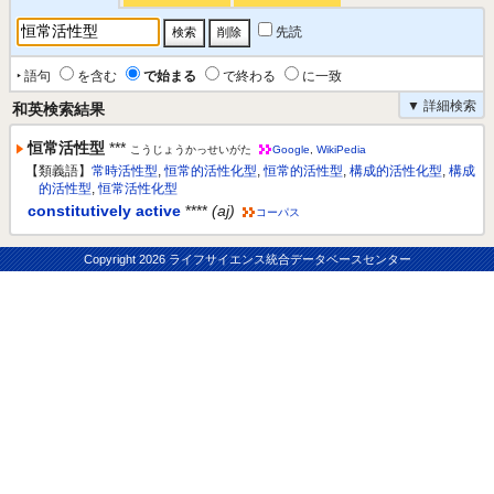
先読
‣ 語句
を含む
で始まる
で終わる
に一致
▼ 詳細検索
和英検索結果
恒常活性型
***
こうじょうかっせいがた
Google
,
WikiPedia
【類義語】
常時活性型
,
恒常的活性化型
,
恒常的活性型
,
構成的活性化型
,
構成
的活性型
,
恒常活性化型
constitutively active
****
(aj)
コーパス
Copyright
2026 ライフサイエンス統合データベースセンター