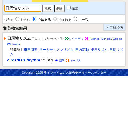
先読
‣ 語句
を含む
で始まる
で終わる
に一致
▼ 詳細検索
和英検索結果
日周性リズム
*
にっしゅうせいりずむ
シソーラス
PubMed
,
Scholar
,
Google
,
WikiPedia
【類義語】
概日周期
,
サーカディアンリズム
,
日内変動
,
概日リズム
,
日周リズ
ム
circadian rhythm
***
(n*)
音声
コーパス
Copyright
2026 ライフサイエンス統合データベースセンター