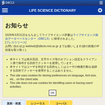
LIFE SCIENCE DICTIONARY
お知らせ
2026年3月31日をもちましてライフサイエンス辞書は
ライフサイエンス統
合データベースセンター（DBCLS）
に移管されました。
[
プレスリリース
]
お問い合わせは weblsd(@)dbcls.rois.ac.jp までお願いします(@の前後の中
括弧を取り除く)。
本サイトでは表示言語、文字サイズ等のオプション設定をクライアン
ト側で保存する目的でクッキーを使用しています。
本サイトではユーザを特定する目的もしくはユーザの検索行動を追跡
する目的でクッキーを使用することはありません。
This site uses cookies for storing preferences on language, font size,
etc... on the client side.
This site does not use cookies for identifing users or tracing users'
activities.
英和・和英
シソーラス
コーパス