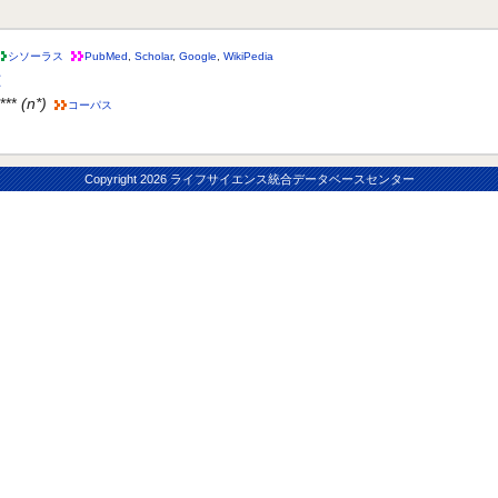
シソーラス
PubMed
,
Scholar
,
Google
,
WikiPedia
圧
***
(n*)
コーパス
Copyright
2026 ライフサイエンス統合データベースセンター