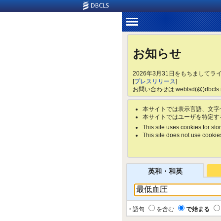
お知らせ
2026年3月31日をもちまして
[
プレスリリース
]
お問い合わせは weblsd(@)dbc
本サイトでは表示言語、文字
本サイトではユーザを特定す
This site uses cookies for stor
This site does not use cookies 
英和・和英
‣ 語句
を含む
で始まる