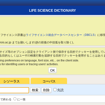
LIFE SCIENCE DICTIONARY
ライフサイエンス辞書は
ライフサイエンス統合データベースセンター（DBCLS）
に移
ls.rois.ac.jp までお願いします(@の前後の中括弧を取り除く)。
サイズ等のオプション設定をクライアント側で保存する目的でクッキーを使用して
る目的もしくはユーザの検索行動を追跡する目的でクッキーを使用することはあり
ing preferences on language, font size, etc... on the client side.
for identifing users or tracing users' activities.
シソーラス
コーパス
先読
で終わる
に一致