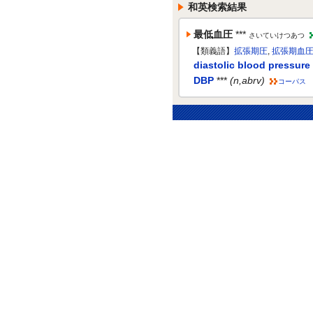
和英検索結果
最低血圧
***
さいていけつあつ
【類義語】
拡張期圧
,
拡張期血
diastolic blood pressure
DBP
***
(n,abrv)
コーパス