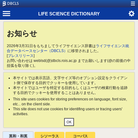
LIFE SCIENCE DICTIONARY
お知らせ
2026年3月31日をもちましてライフサイエンス辞書は
ライフサイエンス統
合データベースセンター（DBCLS）
に移管されました。
[
プレスリリース
]
お問い合わせは weblsd(@)dbcls.rois.ac.jp までお願いします(@の前後の中
括弧を取り除く)。
本サイトでは表示言語、文字サイズ等のオプション設定をクライアン
ト側で保存する目的でクッキーを使用しています。
本サイトではユーザを特定する目的もしくはユーザの検索行動を追跡
する目的でクッキーを使用することはありません。
This site uses cookies for storing preferences on language, font size,
etc... on the client side.
This site does not use cookies for identifing users or tracing users'
activities.
英和・和英
シソーラス
コーパス