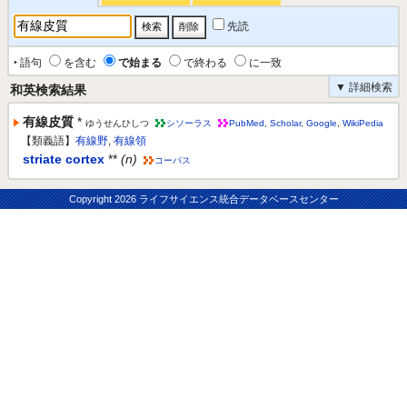
先読
‣ 語句
を含む
で始まる
で終わる
に一致
▼ 詳細検索
和英検索結果
有線皮質
*
ゆうせんひしつ
シソーラス
PubMed
,
Scholar
,
Google
,
WikiPedia
【類義語】
有線野
,
有線領
striate cortex
**
(n)
コーパス
Copyright
2026 ライフサイエンス統合データベースセンター