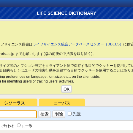
LIFE SCIENCE DICTIONARY
ライフサイエンス辞書は
ライフサイエンス統合データベースセンター（DBCLS）
に移
ls.rois.ac.jp までお願いします(@の前後の中括弧を取り除く)。
サイズ等のオプション設定をクライアント側で保存する目的でクッキーを使用して
る目的もしくはユーザの検索行動を追跡する目的でクッキーを使用することはあり
ing preferences on language, font size, etc... on the client side.
for identifing users or tracing users' activities.
シソーラス
コーパス
先読
で終わる
に一致