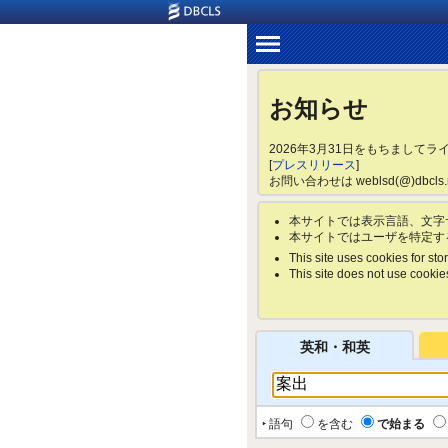
お知らせ
2026年3月31日をもちまして
[
プレスリリース
]
お問い合わせは weblsd(@)dbc
本サイトでは表示言語、文字
本サイトではユーザを特定す
This site uses cookies for stor
This site does not use cookies 
英和・和英
‣ 語句
を含む
で始まる