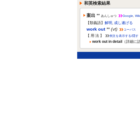
和英検索結果
案出
**
あんしゅつ
Google
,
Wik
【類義語】
解明
,
成し遂げる
work out
**
(vt)
コーパス
【 用 法 】
例文を表示する/隠す
work out in detail
（詳細に