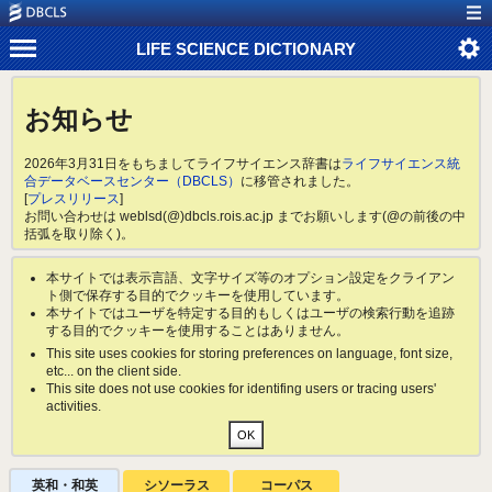
LIFE SCIENCE DICTIONARY
お知らせ
2026年3月31日をもちましてライフサイエンス辞書は
ライフサイエンス統
合データベースセンター（DBCLS）
に移管されました。
[
プレスリリース
]
お問い合わせは weblsd(@)dbcls.rois.ac.jp までお願いします(@の前後の中
括弧を取り除く)。
本サイトでは表示言語、文字サイズ等のオプション設定をクライアン
ト側で保存する目的でクッキーを使用しています。
本サイトではユーザを特定する目的もしくはユーザの検索行動を追跡
する目的でクッキーを使用することはありません。
This site uses cookies for storing preferences on language, font size,
etc... on the client side.
This site does not use cookies for identifing users or tracing users'
activities.
英和・和英
シソーラス
コーパス