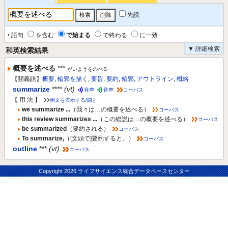
先読
‣ 語句
を含む
で始まる
で終わる
に一致
▼ 詳細検索
和英検索結果
概要を述べる
***
がいようをのべる
【類義語】
概要
,
輪郭を描く
,
要旨
,
要約
,
輪郭
,
アウトライン
,
概略
summarize
****
(vt)
音声
音声
コーパス
【 用 法 】
例文を表示する/隠す
we summarize ...
（我々は…の概要を述べる）
コーパス
this review summarizes ...
（この総説は…の概要を述べる）
コーパス
be summarized
（要約される）
コーパス
To summarize,
（[文頭で]要約すると、）
コーパス
outline
***
(vt)
コーパス
Copyright
2026 ライフサイエンス統合データベースセンター