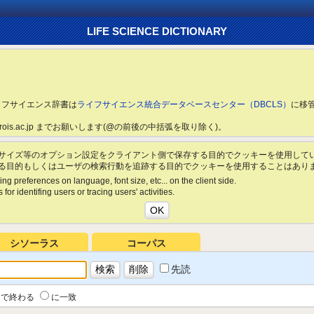
LIFE SCIENCE DICTIONARY
ライフサイエンス辞書は
ライフサイエンス統合データベースセンター（DBCLS）
に移
ls.rois.ac.jp までお願いします(@の前後の中括弧を取り除く)。
サイズ等のオプション設定をクライアント側で保存する目的でクッキーを使用して
る目的もしくはユーザの検索行動を追跡する目的でクッキーを使用することはあり
ing preferences on language, font size, etc... on the client side.
for identifing users or tracing users' activities.
シソーラス
コーパス
先読
で終わる
に一致