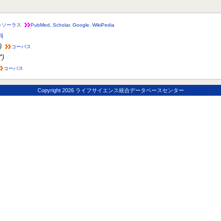
シソーラス
PubMed
,
Scholar
,
Google
,
WikiPedia
料
*)
コーパス
*)
コーパス
Copyright
2026 ライフサイエンス統合データベースセンター