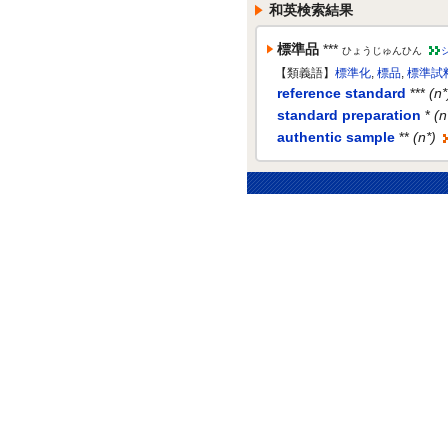
和英検索結果
標準品
***
ひょうじゅんひん
【類義語】
標準化
,
標品
,
標準試
reference standard
***
(n
standard preparation
*
(n
authentic sample
**
(n*)