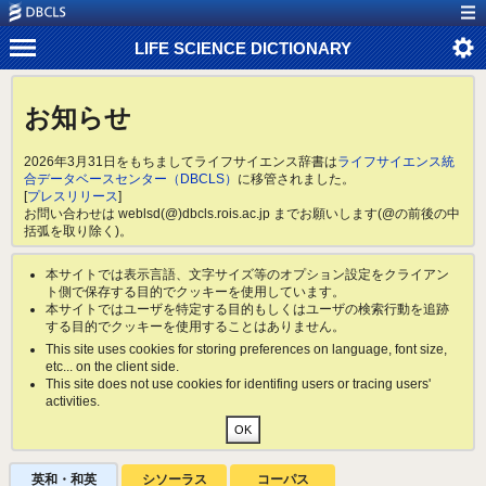
LIFE SCIENCE DICTIONARY
お知らせ
2026年3月31日をもちましてライフサイエンス辞書は
ライフサイエンス統
合データベースセンター（DBCLS）
に移管されました。
[
プレスリリース
]
お問い合わせは weblsd(@)dbcls.rois.ac.jp までお願いします(@の前後の中
括弧を取り除く)。
本サイトでは表示言語、文字サイズ等のオプション設定をクライアン
ト側で保存する目的でクッキーを使用しています。
本サイトではユーザを特定する目的もしくはユーザの検索行動を追跡
する目的でクッキーを使用することはありません。
This site uses cookies for storing preferences on language, font size,
etc... on the client side.
This site does not use cookies for identifing users or tracing users'
activities.
英和・和英
シソーラス
コーパス