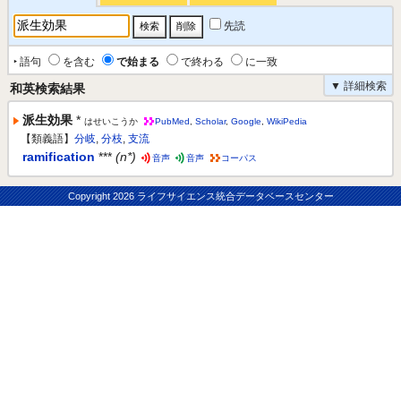
先読
‣ 語句
を含む
で始まる
で終わる
に一致
▼ 詳細検索
和英検索結果
派生効果
*
はせいこうか
PubMed
,
Scholar
,
Google
,
WikiPedia
【類義語】
分岐
,
分枝
,
支流
ramification
***
(n*)
音声
音声
コーパス
Copyright
2026 ライフサイエンス統合データベースセンター