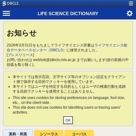
LIFE SCIENCE DICTIONARY
お知らせ
2026年3月31日をもちましてライフサイエンス辞書は
ライフサイエンス統
合データベースセンター（DBCLS）
に移管されました。
[
プレスリリース
]
お問い合わせは weblsd(@)dbcls.rois.ac.jp までお願いします(@の前後の中
括弧を取り除く)。
本サイトでは表示言語、文字サイズ等のオプション設定をクライアン
ト側で保存する目的でクッキーを使用しています。
本サイトではユーザを特定する目的もしくはユーザの検索行動を追跡
する目的でクッキーを使用することはありません。
This site uses cookies for storing preferences on language, font size,
etc... on the client side.
This site does not use cookies for identifing users or tracing users'
activities.
英和・和英
シソーラス
コーパス