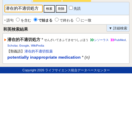
先読
‣ 語句
を含む
で始まる
で終わる
に一致
▼ 詳細検索
和英検索結果
潜在的不適切処方
*
せんざいてきふてきせつしょほう
シソーラス
PubMed
,
Scholar
,
Google
,
WikiPedia
【類義語】
潜在的不適切投薬
potentially inappropriate medication
*
(n)
Copyright
2026 ライフサイエンス統合データベースセンター