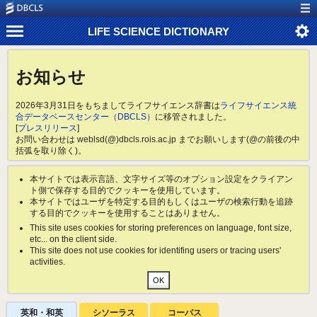
LIFE SCIENCE DICTIONARY
お知らせ
2026年3月31日をもちましてライフサイエンス辞書は
ライフサイエンス統
合データベースセンター（DBCLS）
に移管されました。
[
プレスリリース
]
お問い合わせは weblsd(@)dbcls.rois.ac.jp までお願いします(@の前後の中
括弧を取り除く)。
本サイトでは表示言語、文字サイズ等のオプション設定をクライアン
ト側で保存する目的でクッキーを使用しています。
本サイトではユーザを特定する目的もしくはユーザの検索行動を追跡
する目的でクッキーを使用することはありません。
This site uses cookies for storing preferences on language, font size,
etc... on the client side.
This site does not use cookies for identifing users or tracing users'
activities.
英和・和英
シソーラス
コーパス