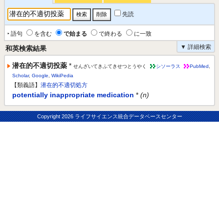
先読
‣ 語句
を含む
で始まる
で終わる
に一致
▼ 詳細検索
和英検索結果
潜在的不適切投薬
*
せんざいてきふてきせつとうやく
シソーラス
PubMed
,
Scholar
,
Google
,
WikiPedia
【類義語】
潜在的不適切処方
potentially inappropriate medication
*
(n)
Copyright
2026 ライフサイエンス統合データベースセンター