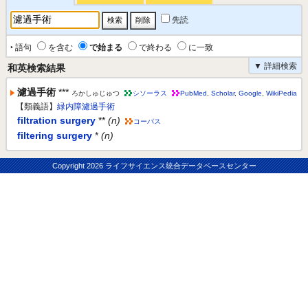
先読
‣ 語句
を含む
で始まる
で終わる
に一致
▼ 詳細検索
和英検索結果
濾過手術
***
ろかしゅじゅつ
シソーラス
PubMed
,
Scholar
,
Google
,
WikiPedia
【類義語】
緑内障濾過手術
filtration surgery
**
(n)
コーパス
filtering surgery
*
(n)
Copyright
2026 ライフサイエンス統合データベースセンター