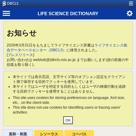
LIFE SCIENCE DICTIONARY
お知らせ
2026年3月31日をもちましてライフサイエンス辞書は
ライフサイエンス統
合データベースセンター（DBCLS）
に移管されました。
[
プレスリリース
]
お問い合わせは weblsd(@)dbcls.rois.ac.jp までお願いします(@の前後の中
括弧を取り除く)。
本サイトでは表示言語、文字サイズ等のオプション設定をクライアン
ト側で保存する目的でクッキーを使用しています。
本サイトではユーザを特定する目的もしくはユーザの検索行動を追跡
する目的でクッキーを使用することはありません。
This site uses cookies for storing preferences on language, font size,
etc... on the client side.
This site does not use cookies for identifing users or tracing users'
activities.
英和・和英
シソーラス
コーパス