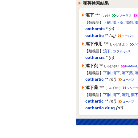
和英検索結果
瀉下
***
しゃげ
シソーラス
【類義語】
下剤
,
瀉下薬
,
瀉剤
,
catharsis
*
(n)
cathartic
**
(aj)
コーパス
瀉下作用
***
しゃげさよう
シ
【類義語】
瀉下
,
カタルシス
catharsis
*
(n)
瀉下剤
**
しゃげざい
PubMed
【類義語】
下剤
,
瀉下
,
瀉下薬
,
cathartic
**
(n*)
コーパス
瀉下薬
***
しゃげやく
シソー
【類義語】
下剤
,
瀉下
,
瀉剤
,
瀉
cathartic
**
(n*)
コーパス
cathartic drug
(n*)