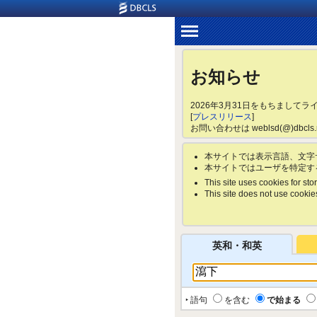
お知らせ
2026年3月31日をもちまして
[
プレスリリース
]
お問い合わせは weblsd(@)dbc
本サイトでは表示言語、文字
本サイトではユーザを特定す
This site uses cookies for stor
This site does not use cookies 
英和・和英
‣ 語句
を含む
で始まる