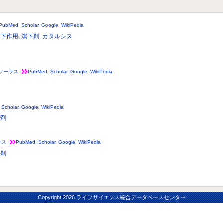
PubMed
,
Scholar
,
Google
,
WikiPedia
瀉下作用
,
瀉下剤
,
カタルシス
ソーラス
PubMed
,
Scholar
,
Google
,
WikiPedia
,
Scholar
,
Google
,
WikiPedia
瀉剤
ラス
PubMed
,
Scholar
,
Google
,
WikiPedia
下剤
Copyright
2026 ライフサイエンス統合データベースセンター