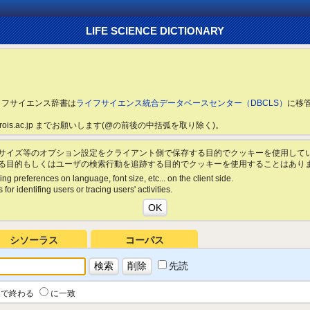
LIFE SCIENCE DICTIONARY
ライフサイエンス辞書は
ライフサイエンス統合データベースセンター（DBCLS）
に移
ls.rois.ac.jp までお願いします(@の前後の中括弧を取り除く)。
サイズ等のオプション設定をクライアント側で保存する目的でクッキーを使用して
る目的もしくはユーザの検索行動を追跡する目的でクッキーを使用することはあり
ing preferences on language, font size, etc... on the client side.
for identifing users or tracing users' activities.
シソーラス
コーパス
先読
で終わる
に一致