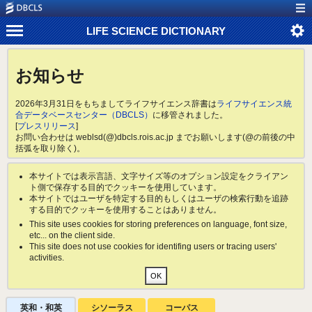
LIFE SCIENCE DICTIONARY
お知らせ
2026年3月31日をもちましてライフサイエンス辞書は
ライフサイエンス統
合データベースセンター（DBCLS）
に移管されました。
[
プレスリリース
]
お問い合わせは weblsd(@)dbcls.rois.ac.jp までお願いします(@の前後の中
括弧を取り除く)。
本サイトでは表示言語、文字サイズ等のオプション設定をクライアン
ト側で保存する目的でクッキーを使用しています。
本サイトではユーザを特定する目的もしくはユーザの検索行動を追跡
する目的でクッキーを使用することはありません。
This site uses cookies for storing preferences on language, font size,
etc... on the client side.
This site does not use cookies for identifing users or tracing users'
activities.
英和・和英
シソーラス
コーパス