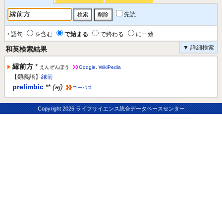
先読
‣ 語句
を含む
で始まる
で終わる
に一致
▼ 詳細検索
和英検索結果
縁前方
*
えんぜんぽう
Google
,
WikiPedia
【類義語】
縁前
prelimbic
**
(aj)
コーパス
Copyright
2026 ライフサイエンス統合データベースセンター