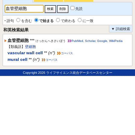
先読
‣ 語句
を含む
で始まる
で終わる
に一致
▼ 詳細検索
和英検索結果
血管壁細胞
***
けっかんへきさいぼう
PubMed
,
Scholar
,
Google
,
WikiPedia
【類義語】
壁細胞
vascular wall cell
**
(n*)
コーパス
mural cell
**
(n*)
コーパス
Copyright
2026 ライフサイエンス統合データベースセンター