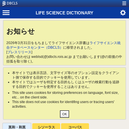
LIFE SCIENCE DICTIONARY
お知らせ
2026年3月31日をもちましてライフサイエンス辞書は
ライフサイエンス統
合データベースセンター（DBCLS）
に移管されました。
[
プレスリリース
]
お問い合わせは weblsd(@)dbcls.rois.ac.jp までお願いします(@の前後の中
括弧を取り除く)。
本サイトでは表示言語、文字サイズ等のオプション設定をクライアン
ト側で保存する目的でクッキーを使用しています。
本サイトではユーザを特定する目的もしくはユーザの検索行動を追跡
する目的でクッキーを使用することはありません。
This site uses cookies for storing preferences on language, font size,
etc... on the client side.
This site does not use cookies for identifing users or tracing users'
activities.
英和・和英
シソーラス
コーパス