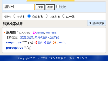
先読
‣ 語句
を含む
で始まる
で終わる
に一致
▼ 詳細検索
和英検索結果
認知性
*
にんちせい
Google
,
WikiPedia
【類義語】
認識
,
認知
,
知覚の鋭い
,
認知的
cognitive
****
(aj)
音声
音声
コーパス
perceptive
*
(aj)
Copyright
2026 ライフサイエンス統合データベースセンター