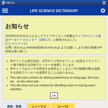
LIFE SCIENCE DICTIONARY
お知らせ
2026年3月31日をもちましてライフサイエンス辞書は
ライフサイエンス統
合データベースセンター（DBCLS）
に移管されました。
[
プレスリリース
]
お問い合わせは weblsd(@)dbcls.rois.ac.jp までお願いします(@の前後の中
括弧を取り除く)。
本サイトでは表示言語、文字サイズ等のオプション設定をクライアン
ト側で保存する目的でクッキーを使用しています。
本サイトではユーザを特定する目的もしくはユーザの検索行動を追跡
する目的でクッキーを使用することはありません。
This site uses cookies for storing preferences on language, font size,
etc... on the client side.
This site does not use cookies for identifing users or tracing users'
activities.
英和・和英
シソーラス
コーパス