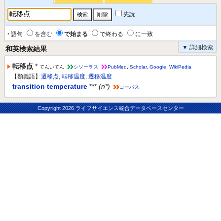
先読
‣ 語句
を含む
で始まる
で終わる
に一致
▼ 詳細検索
和英検索結果
転移点
*
てんいてん
シソーラス
PubMed
,
Scholar
,
Google
,
WikiPedia
【類義語】
遷移点
,
転移温度
,
遷移温度
transition temperature
***
(n*)
コーパス
Copyright
2026 ライフサイエンス統合データベースセンター