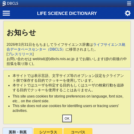
LIFE SCIENCE DICTIONARY
お知らせ
2026年3月31日をもちましてライフサイエンス辞書は
ライフサイエンス統
合データベースセンター（DBCLS）
に移管されました。
[
プレスリリース
]
お問い合わせは weblsd(@)dbcls.rois.ac.jp までお願いします(@の前後の中
括弧を取り除く)。
本サイトでは表示言語、文字サイズ等のオプション設定をクライアン
ト側で保存する目的でクッキーを使用しています。
本サイトではユーザを特定する目的もしくはユーザの検索行動を追跡
する目的でクッキーを使用することはありません。
This site uses cookies for storing preferences on language, font size,
etc... on the client side.
This site does not use cookies for identifing users or tracing users'
activities.
英和・和英
シソーラス
コーパス