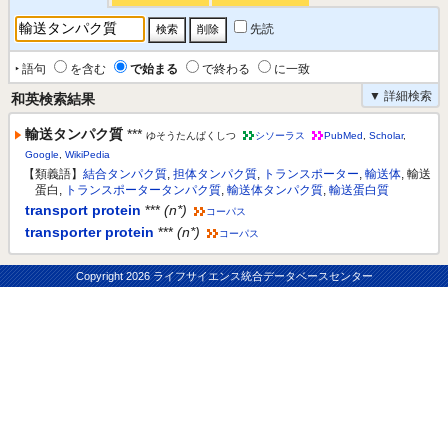
先読
‣ 語句
を含む
で始まる
で終わる
に一致
▼ 詳細検索
和英検索結果
輸送タンパク質
***
ゆそうたんぱくしつ
シソーラス
PubMed
,
Scholar
,
Google
,
WikiPedia
【類義語】
結合タンパク質
,
担体タンパク質
,
トランスポーター
,
輸送体
, 輸送
蛋白,
トランスポータータンパク質
,
輸送体タンパク質
,
輸送蛋白質
transport protein
***
(n*)
コーパス
transporter protein
***
(n*)
コーパス
Copyright
2026 ライフサイエンス統合データベースセンター