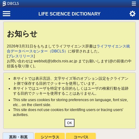
LIFE SCIENCE DICTIONARY
お知らせ
2026年3月31日をもちましてライフサイエンス辞書は
ライフサイエンス統
合データベースセンター（DBCLS）
に移管されました。
[
プレスリリース
]
お問い合わせは weblsd(@)dbcls.rois.ac.jp までお願いします(@の前後の中
括弧を取り除く)。
本サイトでは表示言語、文字サイズ等のオプション設定をクライアン
ト側で保存する目的でクッキーを使用しています。
本サイトではユーザを特定する目的もしくはユーザの検索行動を追跡
する目的でクッキーを使用することはありません。
This site uses cookies for storing preferences on language, font size,
etc... on the client side.
This site does not use cookies for identifing users or tracing users'
activities.
英和・和英
シソーラス
コーパス