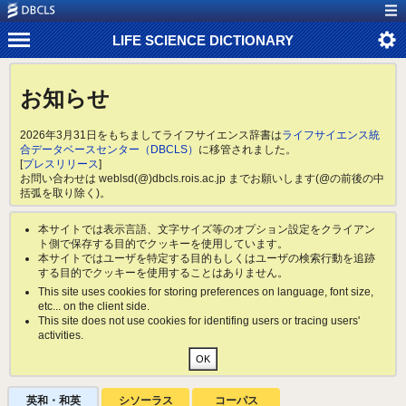
LIFE SCIENCE DICTIONARY
お知らせ
2026年3月31日をもちましてライフサイエンス辞書は
ライフサイエンス統
合データベースセンター（DBCLS）
に移管されました。
[
プレスリリース
]
お問い合わせは weblsd(@)dbcls.rois.ac.jp までお願いします(@の前後の中
括弧を取り除く)。
本サイトでは表示言語、文字サイズ等のオプション設定をクライアン
ト側で保存する目的でクッキーを使用しています。
本サイトではユーザを特定する目的もしくはユーザの検索行動を追跡
する目的でクッキーを使用することはありません。
This site uses cookies for storing preferences on language, font size,
etc... on the client side.
This site does not use cookies for identifing users or tracing users'
activities.
英和・和英
シソーラス
コーパス