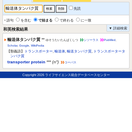
先読
‣ 語句
を含む
で始まる
で終わる
に一致
▼ 詳細検索
和英検索結果
輸送体タンパク質
**
ゆそうたいたんぱくしつ
シソーラス
PubMed
,
Scholar
,
Google
,
WikiPedia
【類義語】
トランスポーター
,
輸送体
,
輸送タンパク質
,
トランスポータータ
ンパク質
transporter protein
***
(n*)
コーパス
Copyright
2026 ライフサイエンス統合データベースセンター