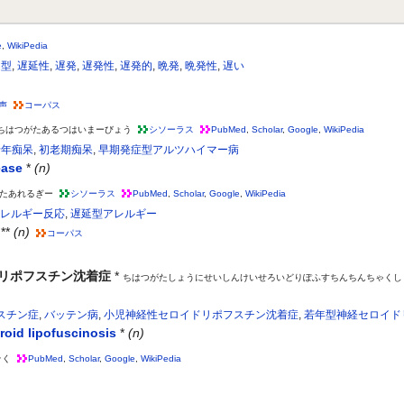
e
,
WikiPedia
延型
,
遅延性
,
遅発
,
遅発性
,
遅発的
,
晩発
,
晩発性
,
遅い
声
コーパス
ちはつがたあるつはいまーびょう
シソーラス
PubMed
,
Scholar
,
Google
,
WikiPedia
老年痴呆
,
初老期痴呆
,
早期発症型アルツハイマー病
ease
*
(n)
たあれるぎー
シソーラス
PubMed
,
Scholar
,
Google
,
WikiPedia
アレルギー反応
,
遅延型アレルギー
**
(n)
コーパス
リポフスチン沈着症
*
ちはつがたしょうにせいしんけいせろいどりぽふすちんちんちゃくし
スチン症
,
バッテン病
,
小児神経性セロイドリポフスチン沈着症
,
若年型神経セロイド
eroid lipofuscinosis
*
(n)
そく
PubMed
,
Scholar
,
Google
,
WikiPedia