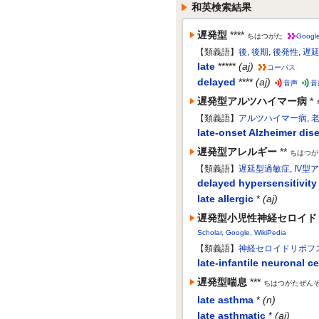
和英検索結果
遅発型
****
ちはつがた
Googl
【類義語】
後
,
後期
,
後発性
,
遅
late
*****
(aj)
コーパス
delayed
****
(aj)
音声
音
遅発型アルツハイマー病
*
【類義語】
アルツハイマー病
,
late-onset Alzheimer dis
遅発型アレルギー
**
ちはつが
【類義語】
遅延型過敏症
,
IV型
delayed hypersensitivity
late allergic
*
(aj)
遅発型小児性神経セロイド
Scholar
,
Google
,
WikiPedia
【類義語】
神経セロイドリポフ
late-infantile neuronal c
遅発型喘息
***
ちはつがたぜん
late asthma
*
(n)
late asthmatic
*
(aj)