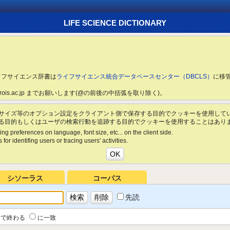
LIFE SCIENCE DICTIONARY
ライフサイエンス辞書は
ライフサイエンス統合データベースセンター（DBCLS）
に移
ls.rois.ac.jp までお願いします(@の前後の中括弧を取り除く)。
サイズ等のオプション設定をクライアント側で保存する目的でクッキーを使用して
る目的もしくはユーザの検索行動を追跡する目的でクッキーを使用することはあり
ing preferences on language, font size, etc... on the client side.
for identifing users or tracing users' activities.
シソーラス
コーパス
先読
で終わる
に一致