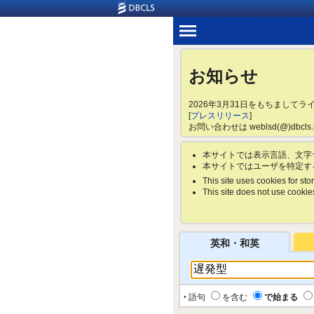
お知らせ
2026年3月31日をもちまして
[
プレスリリース
]
お問い合わせは weblsd(@)dbc
本サイトでは表示言語、文字
本サイトではユーザを特定す
This site uses cookies for stor
This site does not use cookies 
英和・和英
‣ 語句
を含む
で始まる