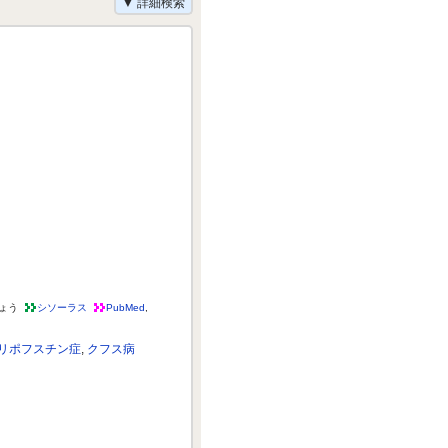
▼ 詳細検索
ょう
シソーラス
PubMed
,
リポフスチン症
,
クフス病