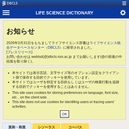
LIFE SCIENCE DICTIONARY
お知らせ
2026年3月31日をもちましてライフサイエンス辞書は
ライフサイエンス統
合データベースセンター（DBCLS）
に移管されました。
[
プレスリリース
]
お問い合わせは weblsd(@)dbcls.rois.ac.jp までお願いします(@の前後の中
括弧を取り除く)。
本サイトでは表示言語、文字サイズ等のオプション設定をクライアン
ト側で保存する目的でクッキーを使用しています。
本サイトではユーザを特定する目的もしくはユーザの検索行動を追跡
する目的でクッキーを使用することはありません。
This site uses cookies for storing preferences on language, font size,
etc... on the client side.
This site does not use cookies for identifing users or tracing users'
activities.
英和・和英
シソーラス
コーパス