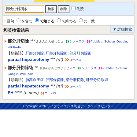
先読
‣ 語句
を含む
で始まる
で終わる
に一致
▼ 詳細検索
和英検索結果
部分肝切除
***
ぶぶんかんせつじょ
シソーラス
PubMed
,
Scholar
,
Google
,
WikiPedia
【類義語】
肝部分切除
,
肝部分切除術
,
部分肝切除術
partial hepatectomy
***
(n*)
コーパス
部分肝切除術
**
ぶぶんかんせつじょじゅつ
シソーラス
PubMed
,
Scholar
,
Google
,
WikiPedia
【類義語】
肺高血圧症
,
肝部分切除
,
部分肝切除
,
肝部分切除術
partial hepatectomy
***
(n*)
コーパス
PH
*****
(n,abrv)
コーパス
Copyright
2026 ライフサイエンス統合データベースセンター