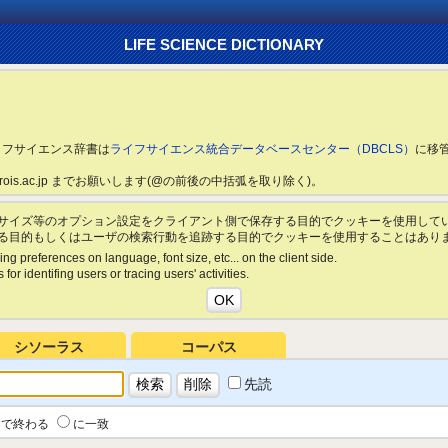
LIFE SCIENCE DICTIONARY
ライフサイエンス辞書は
ライフサイエンス統合データベースセンター（DBCLS）
に移
ls.rois.ac.jp までお願いします(@の前後の中括弧を取り除く)。
サイズ等のオプション設定をクライアント側で保存する目的でクッキーを使用して
る目的もしくはユーザの検索行動を追跡する目的でクッキーを使用することはあり
ing preferences on language, font size, etc... on the client side.
for identifing users or tracing users' activities.
シソーラス
コーパス
先読
で終わる
に一致