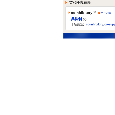
英和検索結果
coinhibitory
**
コーパス
共抑制
の
【類義語】
co-inhibitory
,
co-sup