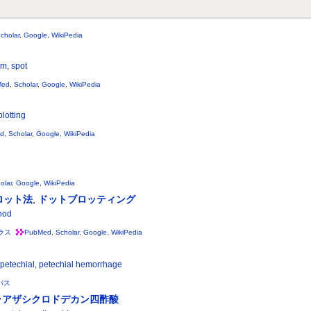
cholar
,
Google
,
WikiPedia
um
,
spot
Med
,
Scholar
,
Google
,
WikiPedia
blotting
d
,
Scholar
,
Google
,
WikiPedia
olar
,
Google
,
WikiPedia
ロット法
,
ドットブロッティング
thod
ラス
PubMed
,
Scholar
,
Google
,
WikiPedia
petechial
,
petechial hemorrhage
パス
ラアザシクロドデカン四酢酸