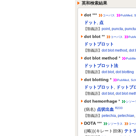
英和検索結果
dot
***
コーパス
PubMed
,
S
ドット
,
点
【類義語】
point
,
puncta
,
punct
dot blot
**
コーパス
Pub
ドットブロット
【類義語】
dot blot method
,
dot 
dot blot method
*
PubMe
ドットブロット法
【類義語】
dot blot
,
dot blotting
dot blotting
*
PubMed
,
Sch
ドットブロット
,
ドットブ
【類義語】
dot blot
,
dot blot me
dot hemorrhage
*
シソー
R233
(病名)
点状出血
【類義語】
petechia
,
petechiae
,
DOTA
***
シソーラス
コー
((略))(キレート担体)
テト