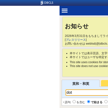
お知らせ
2026年3月31日をもちまして
[
プレスリリース
]
お問い合わせは weblsd(@)dbc
本サイトでは表示言語、文字
本サイトではユーザを特定す
This site uses cookies for stor
This site does not use cookies 
英和・和英
‣ 語句
を含む
で始まる