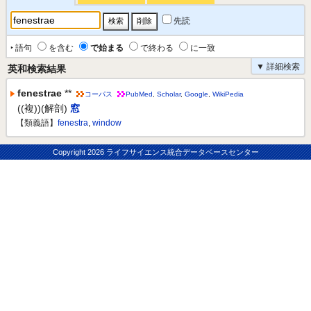
先読
‣ 語句
を含む
で始まる
で終わる
に一致
▼ 詳細検索
英和検索結果
fenestrae
**
コーパス
PubMed
,
Scholar
,
Google
,
WikiPedia
((複))(解剖)
窓
【類義語】
fenestra
,
window
Copyright
2026 ライフサイエンス統合データベースセンター