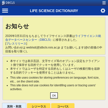
LIFE SCIENCE DICTIONARY
お知らせ
2026年3月31日をもちましてライフサイエンス辞書は
ライフサイエンス統
合データベースセンター（DBCLS）
に移管されました。
[
プレスリリース
]
お問い合わせは weblsd(@)dbcls.rois.ac.jp までお願いします(@の前後の中
括弧を取り除く)。
本サイトでは表示言語、文字サイズ等のオプション設定をクライアン
ト側で保存する目的でクッキーを使用しています。
本サイトではユーザを特定する目的もしくはユーザの検索行動を追跡
する目的でクッキーを使用することはありません。
This site uses cookies for storing preferences on language, font size,
etc... on the client side.
This site does not use cookies for identifing users or tracing users'
activities.
英和・和英
シソーラス
コーパス