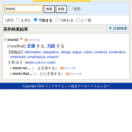
先読
‣ 語句
を含む
で始まる
で終わる
に一致
▼ 詳細検索
英和検索結果
insist
**
コーパス
(+on/that)
主張
する
,
力説
する
【類義語】
affirmation
,
allegation
,
allege
,
argue
,
claim
,
contend
,
contention
,
emphasis
,
emphasize
,
purport
【 用 法 】
例文を表示する/隠す
insist on ...
（…を主張する）
コーパス
insist that ...
（…だと主張する）
コーパス
Copyright
2026 ライフサイエンス統合データベースセンター