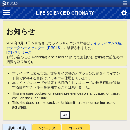
LIFE SCIENCE DICTIONARY
お知らせ
2026年3月31日をもちましてライフサイエンス辞書は
ライフサイエンス統
合データベースセンター（DBCLS）
に移管されました。
[
プレスリリース
]
お問い合わせは weblsd(@)dbcls.rois.ac.jp までお願いします(@の前後の中
括弧を取り除く)。
本サイトでは表示言語、文字サイズ等のオプション設定をクライアン
ト側で保存する目的でクッキーを使用しています。
本サイトではユーザを特定する目的もしくはユーザの検索行動を追跡
する目的でクッキーを使用することはありません。
This site uses cookies for storing preferences on language, font size,
etc... on the client side.
This site does not use cookies for identifing users or tracing users'
activities.
英和・和英
シソーラス
コーパス