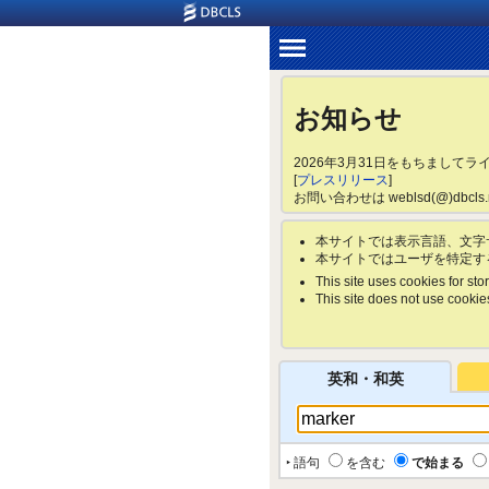
お知らせ
2026年3月31日をもちまして
[
プレスリリース
]
お問い合わせは weblsd(@)dbc
本サイトでは表示言語、文字
本サイトではユーザを特定す
This site uses cookies for stor
This site does not use cookies 
英和・和英
‣ 語句
を含む
で始まる