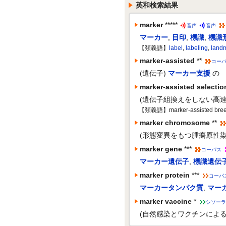
英和検索結果
marker
*****
音声
音声
マーカー
,
目印
,
標識
,
標識
【類義語】
label
,
labeling
,
land
marker-assisted
**
コー
(遺伝子)
マーカー支援
の
marker-assisted selectio
(遺伝子組換えをしない高速
【類義語】marker-assisted bree
marker chromosome
**
(形態変異をもつ腫瘍原性染
marker gene
***
コーパス
マーカー遺伝子
,
標識遺伝
marker protein
***
コーパ
マーカータンパク質
,
マー
marker vaccine
*
シソーラ
(自然感染とワクチンによ