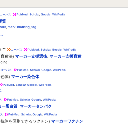
コーパス
PubMed
,
Scholar
,
Google
,
WikiPedia
形質
mark
,
mark
,
marking
,
tag
パス
n
**
コーパス
PubMed
,
Scholar
,
Google
,
WikiPedia
育種法)
マーカー支援選抜
,
マーカー支援育種
ding
コーパス
PubMed
,
Scholar
,
Google
,
WikiPedia
色体)
マーカー染色体
PubMed
,
Scholar
,
Google
,
WikiPedia
子
ス
PubMed
,
Scholar
,
Google
,
WikiPedia
カー蛋白質
,
マーカータンパク
ス
PubMed
,
Scholar
,
Google
,
WikiPedia
る抗体を区別できるワクチン)
マーカーワクチン