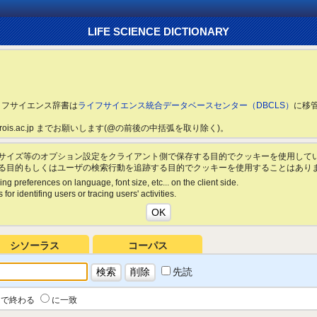
LIFE SCIENCE DICTIONARY
ライフサイエンス辞書は
ライフサイエンス統合データベースセンター（DBCLS）
に移
ls.rois.ac.jp までお願いします(@の前後の中括弧を取り除く)。
サイズ等のオプション設定をクライアント側で保存する目的でクッキーを使用して
る目的もしくはユーザの検索行動を追跡する目的でクッキーを使用することはあり
ing preferences on language, font size, etc... on the client side.
for identifing users or tracing users' activities.
シソーラス
コーパス
先読
で終わる
に一致