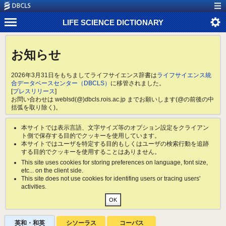
LIFE SCIENCE DICTIONARY
お知らせ
2026年3月31日をもちましてライフサイエンス辞書は
ライフサイエンス統
合データベースセンター（DBCLS）
に移管されました。
[
プレスリリース
]
お問い合わせは weblsd(@)dbcls.rois.ac.jp までお願いします(@の前後の中
括弧を取り除く)。
本サイトでは表示言語、文字サイズ等のオプション設定をクライアン
ト側で保存する目的でクッキーを使用しています。
本サイトではユーザを特定する目的もしくはユーザの検索行動を追跡
する目的でクッキーを使用することはありません。
This site uses cookies for storing preferences on language, font size,
etc... on the client side.
This site does not use cookies for identifing users or tracing users'
activities.
英和・和英
シソーラス
コーパス