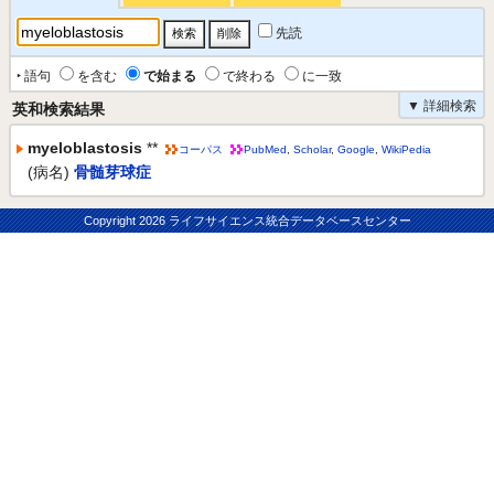
先読
‣ 語句
を含む
で始まる
で終わる
に一致
▼ 詳細検索
英和検索結果
myeloblastosis
**
コーパス
PubMed
,
Scholar
,
Google
,
WikiPedia
(病名)
骨髄芽球症
Copyright
2026 ライフサイエンス統合データベースセンター